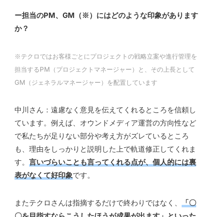
ー担当のPM、GM（※）にはどのような印象があります
か？
※テクロではお客様ごとにプロジェクトの戦略立案や進行管理を
担当するPM（プロジェクトマネージャー）と、その上長として
GM（ジェネラルマネージャー）を配置しています
中川さん：遠慮なく意見を伝えてくれるところを信頼し
ています。例えば、オウンドメディア運営の方向性など
で私たちが足りない部分や考え方がズレているところ
も、理由をしっかりと説明した上で軌道修正してくれま
す。
言いづらいことも言ってくれる点が、個人的には裏
表がなくて好印象
です。
またテクロさんは指摘するだけで終わりではなく、
「〇
〇を目指すならこうしたほうが成果が出ます」といった