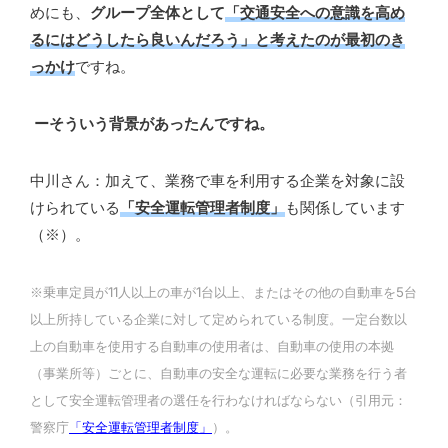
めにも、
グループ全体として
「交通安全への意識を高め
るにはどうしたら良いんだろう」と考えたのが最初のき
っかけ
ですね。
ーそういう背景があったんですね。
中川さん：加えて、業務で車を利用する企業を対象に設
けられている
「安全運転管理者制度」
も関係しています
（※）。
※乗車定員が11人以上の車が1台以上、またはその他の自動車を5台
以上所持している企業に対して定められている制度。一定台数以
上の自動車を使用する自動車の使用者は、自動車の使用の本拠
（事業所等）ごとに、自動車の安全な運転に必要な業務を行う者
として安全運転管理者の選任を行わなければならない（引用元：
警察庁
「安全運転管理者制度」
）。