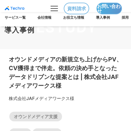
お問い合わ
資料請求
せ
サービス一覧
会社情報
お役立ち情報
導入事例
採用
CASESTUDY
サービス一覧
導入事例
LLMO/AIO対策支援プラン
リード獲得支援プラン
HubSpot導入／活用設計プラン
BtoBマーケ eラーニング
ニュース
IR情報
メンバー
ブログ
セミナー
お役立ち資料
会社情報
ブログ
オウンドメディアの新規立ち上げからPV、
セミナー
CV獲得まで伴走。依頼の決め手となった
導入事例
データドリブンな提案とは | 株式会社JAF
採用
メディアワークス様
English Site
株式会社JAFメディアワークス様
無料で資料請求
オウンドメディア支援