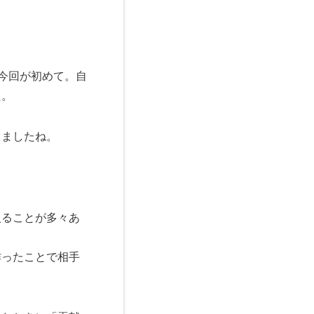
今回が初めて。自
た。
りましたね。
入ることが多々あ
作ったことで相手