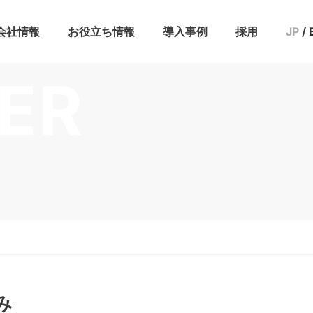
会社情報
お役立ち情報
導入事例
採用
JP
/
援プラン
ン
活用設計プラン
ニング
ニュース
IR情報
メンバー
ブログ
セミナー
お役立ち資料
ER
み