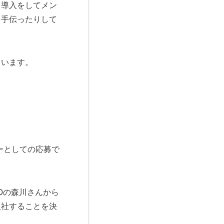
・導入をしてメン
を手伝ったりして
ています。
ーとしての応募で
Oの森川さんから
入社することを決