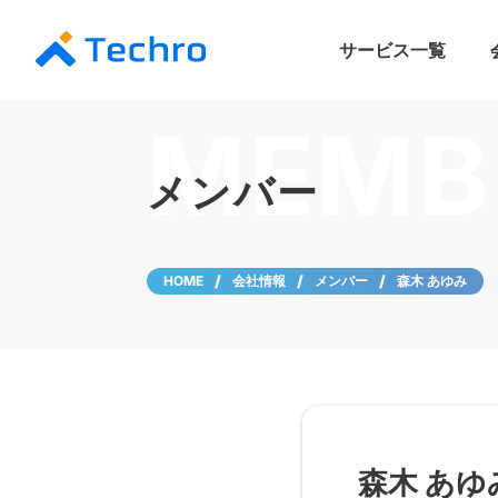
サービス一覧
LLMO/AIO対策支
リード獲得支援プラ
HubSpot導入／
BtoBマーケ eラー
MEMB
メンバー
HOME
会社情報
メンバー
森木 あゆみ
森木 あゆ