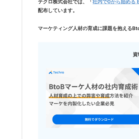
テクロ株式会社では、「
社内で0から始める 
配布しています。
マーケティング人材の育成に課題を抱えるBt
資