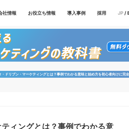
会社情報
お役立ち情報
導入事例
採用
JP
/
援プラン
ン
活用設計プラン
ニング
ニュース
IR情報
メンバー
ブログ
セミナー
お役立ち資料
タ・ドリブン・マーケティングとは？事例でわかる意味と始め方を初心者向けに完
ケティングとは？事例でわかる意