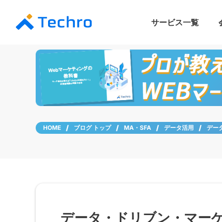
サービス一覧
LLMO/AIO対策支
リード獲得支援プラ
HubSpot導入／
BtoBマーケ eラー
HOME
ブログ トップ
MA・SFA
データ活用
デー
データ・ドリブン・マー