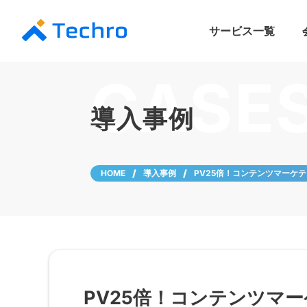
サービス一覧
LLMO/AIO対策支
リード獲得支援プラ
HubSpot導入／
BtoBマーケ eラー
CASE
導入事例
HOME
導入事例
PV25倍！コンテンツマーケ
PV25倍！コンテンツマ