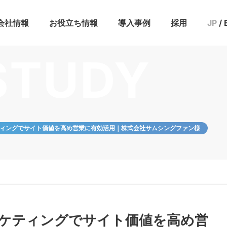
会社情報
お役立ち情報
導入事例
採用
JP
/
援プラン
ン
活用設計プラン
ニング
ニュース
IR情報
メンバー
ブログ
セミナー
お役立ち資料
STUDY
ティングでサイト価値を高め営業に有効活用｜株式会社サムシングファン様
ーケティングでサイト価値を高め営