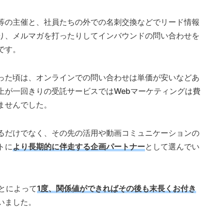
等の主催と、社員たちの外での名刺交換などでリード情報
り、メルマガを打ったりしてインバウンドの問い合わせを
です。
った頃は、オンラインでの問い合わせは単価が安いなどあ
上が一回きりの受託サービスではWebマーケティングは費
ませんでした。
るだけでなく、その先の活用や動画コミュニケーションの
トに
より長期的に伴走する企画パートナー
として選んでい
とによって
1
度、関係値ができればその後も末長くお付き
いました。