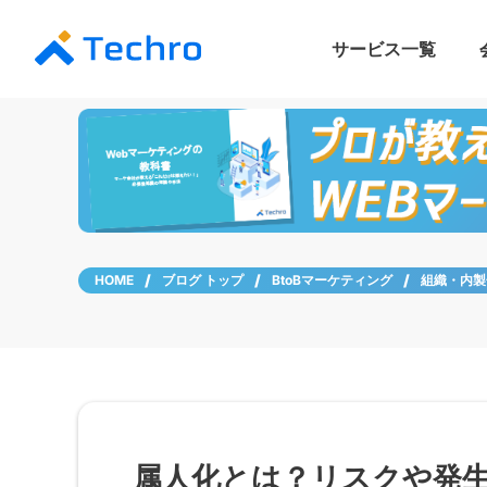
サービス一覧
LLMO/AIO対策支
リード獲得支援プラ
HubSpot導入／
BtoBマーケ eラー
HOME
ブログ トップ
BtoBマーケティング
組織・内製
属人化とは？リスクや発