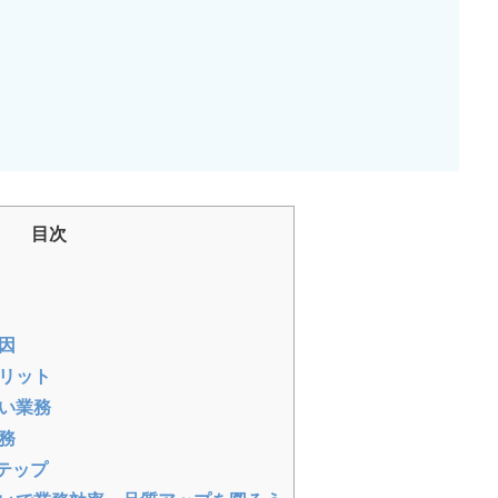
目次
因
リット
い業務
務
テップ