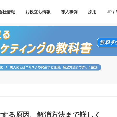
会社情報
お役立ち情報
導入事例
採用
JP
/
援プラン
ン
活用設計プラン
ニング
ニュース
IR情報
メンバー
ブログ
セミナー
お役立ち資料
化
属人化とは？リスクや発生する原因、解消方法まで詳しく解説
生する原因、解消方法まで詳しく