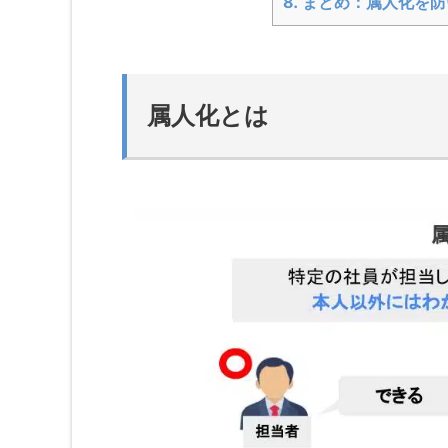
8.
まとめ：属人化を防
属人化とは